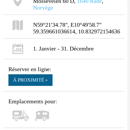
Mosseveien 60 D,
1640
Råde
,
Norvège
N59°21'34.78", E10°49'58.7"
59.359661036614, 10.832972154636
1. Janvier - 31. Décembre
Réserver en ligne:
À PROXIMITÉ »
Emplacements pour: