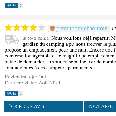
👍
0
Utile
petraundmichaontour
11
auto-traduit:
Nous voulions déjà repartir. Ma
gardien du camping a pu nous trouver le plus
proposé un emplacement pour une nuit. Encore une fo
conversation agréable et le magnifique emplacement.
peine de demander, surtout en semaine, car de nom
sont attribués à des campeurs permanents.
Reviendrais-je: Oui
Dernière visite: Août 2021
👍
0
Utile
ÉCRIRE UN AVIS
TOUT AFFIC