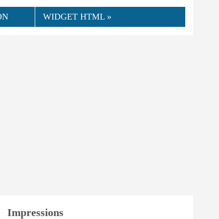
ON
WIDGET HTML »
👍
06.2023
Howard
0
Utile
Impressions