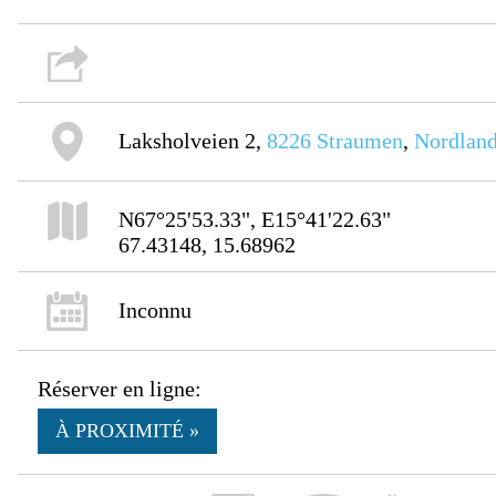
Laksholveien 2,
8226
Straumen
,
Nordlan
N67°25'53.33", E15°41'22.63"
67.43148, 15.68962
Inconnu
Réserver en ligne:
À PROXIMITÉ »