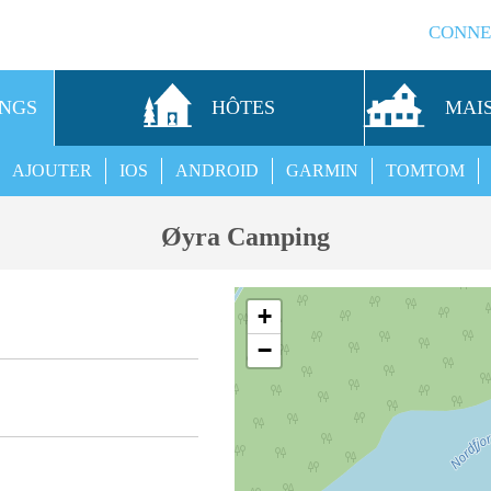
CONNE
INGS
HÔTES
MAI
AJOUTER
IOS
ANDROID
GARMIN
TOMTOM
Øyra Camping
+
−