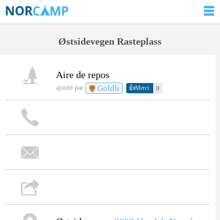
Østsidevegen Rasteplass
Aire de repos
Goldli
👍
ajouté par
0
Merci