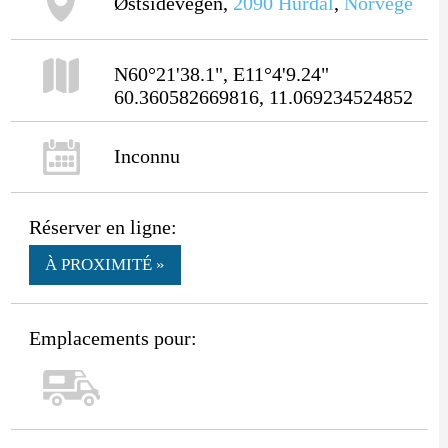
Østsidevegen,
2090
Hurdal
,
Norvège
N60°21'38.1", E11°4'9.24"
60.360582669816, 11.069234524852
Inconnu
Réserver en ligne:
À PROXIMITÉ »
Emplacements pour: