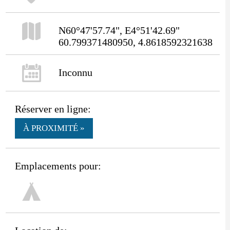
N60°47'57.74", E4°51'42.69"
60.799371480950, 4.8618592321638
Inconnu
Réserver en ligne:
À PROXIMITÉ »
Emplacements pour: