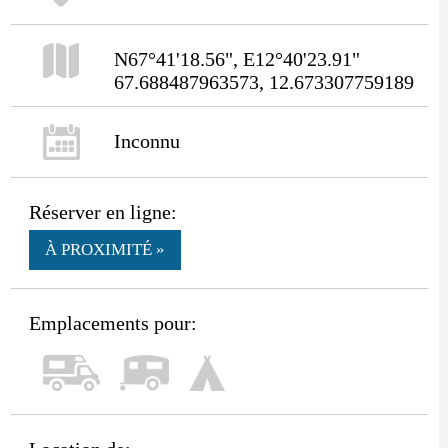
N67°41'18.56", E12°40'23.91"
67.688487963573, 12.673307759189
Inconnu
Réserver en ligne:
À PROXIMITÉ »
Emplacements pour: