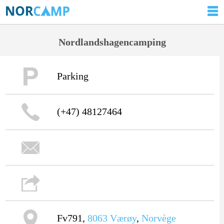
Nordlandshagencamping
Parking
(+47) 48127464
Fv791,
8063
Værøy
,
Norvège