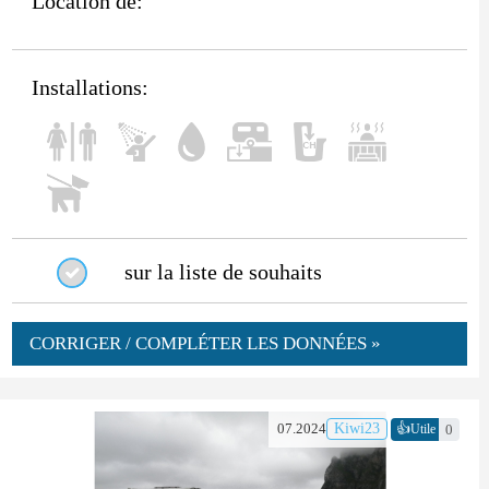
Location de:
Installations:
sur la liste de souhaits
CORRIGER / COMPLÉTER LES DONNÉES »
👍
07.2024
Kiwi23
0
Utile