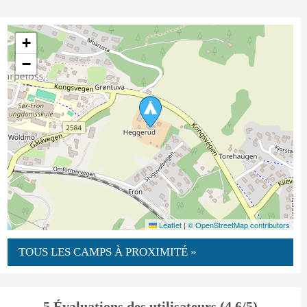
+
−
Leaflet
|
© OpenStreetMap contributors
TOUS LES CAMPS À PROXIMITÉ »
5 Évaluations des utilisateurs (4.6/5)