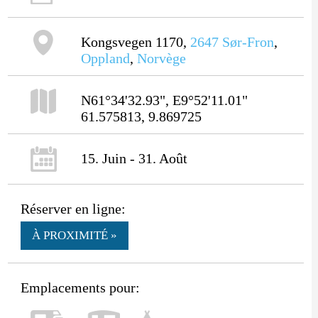
Kongsvegen 1170,
2647
Sør-Fron
,
Oppland
,
Norvège
N61°34'32.93", E9°52'11.01"
61.575813, 9.869725
15. Juin - 31. Août
Réserver en ligne:
À PROXIMITÉ »
Emplacements pour: