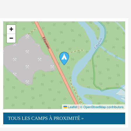
+
−
Leaflet
|
© OpenStreetMap contributors
TOUS LES CAMPS À PROXIMITÉ »