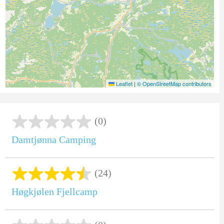
Leaflet
|
© OpenStreetMap contributors
(0)
Damtjønna Camping
(24)
Høgkjølen Fjellcamp