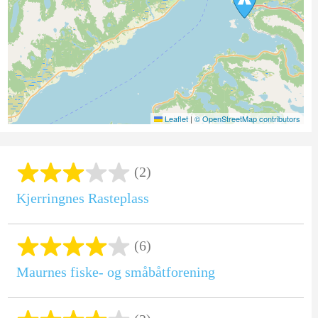
Leaflet
|
© OpenStreetMap contributors
(2)
Kjerringnes Rasteplass
(6)
Maurnes fiske- og småbåtforening