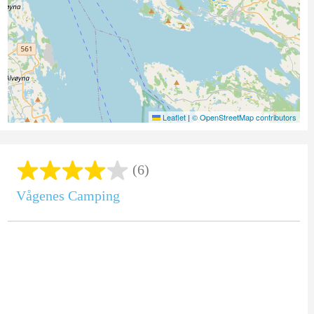
Leaflet
|
© OpenStreetMap contributors
(6)
Vågenes Camping