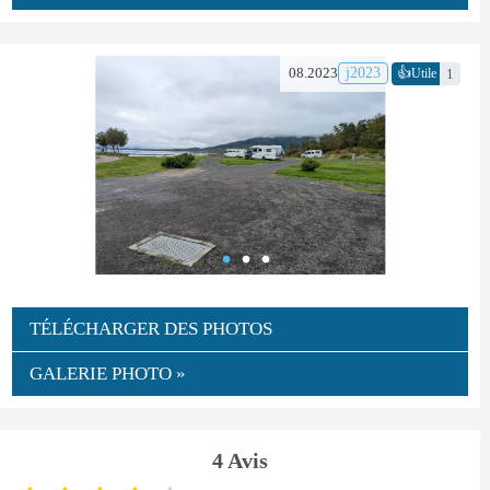
👍
08.2023
j2023
1
Utile
TÉLÉCHARGER DES PHOTOS
GALERIE PHOTO »
4 Avis