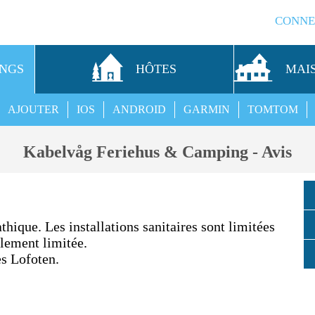
CONNE
INGS
HÔTES
MAI
AJOUTER
IOS
ANDROID
GARMIN
TOMTOM
Kabelvåg Feriehus & Camping - Avis
hique. Les installations sanitaires sont limitées
alement limitée.
es Lofoten.