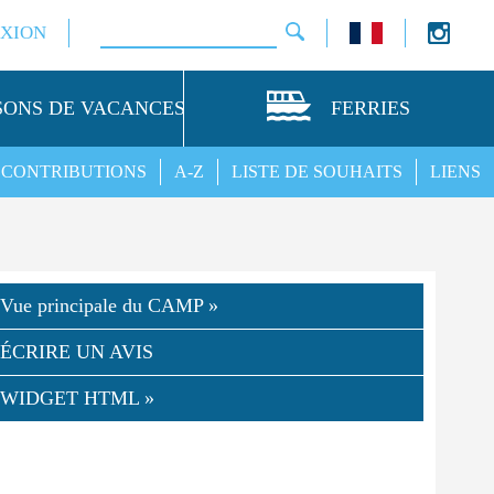
XION
SONS DE VACANCES
FERRIES
CONTRIBUTIONS
A-Z
LISTE DE SOUHAITS
LIENS
Vue principale du CAMP »
ÉCRIRE UN AVIS
WIDGET HTML »