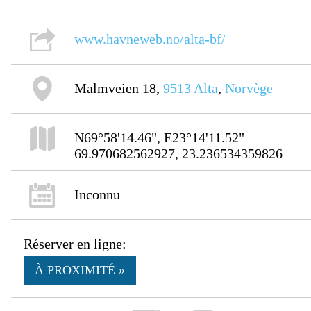
www.havneweb.no/alta-bf/
Malmveien 18,
9513
Alta
,
Norvège
N69°58'14.46", E23°14'11.52"
69.970682562927, 23.236534359826
Inconnu
Réserver en ligne:
À PROXIMITÉ »