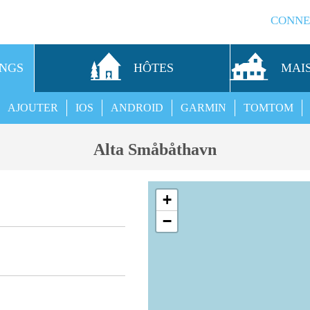
CONNE
INGS
HÔTES
MAI
AJOUTER
IOS
ANDROID
GARMIN
TOMTOM
Alta Småbåthavn
+
−