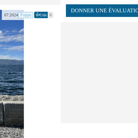
DONNER UNE ÉVALUATI
👍
07.2024
Foppa
0
Utile