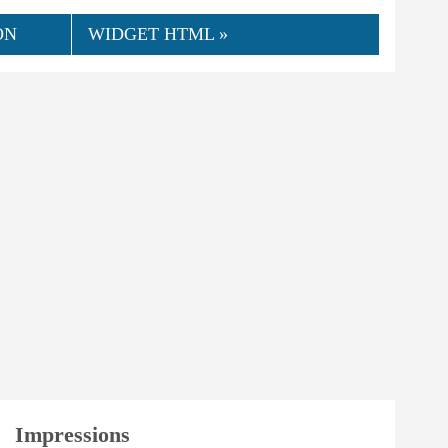
ON
WIDGET HTML »
👍
07.2024
Foppa
0
Utile
Impressions