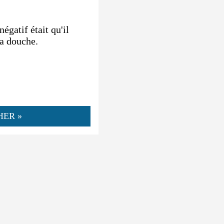
négatif était qu'il
la douche.
HER »