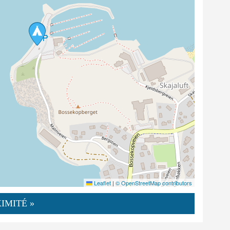
Leaflet
|
© OpenStreetMap contributors
IMITÉ »