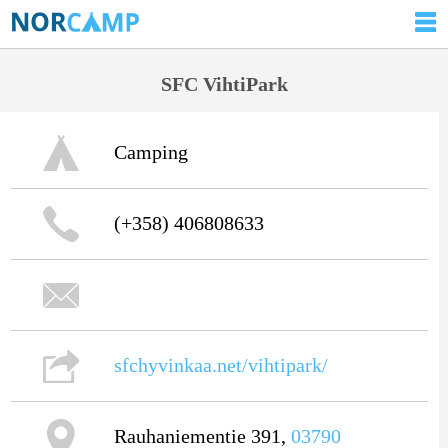
SFC VihtiPark
Camping
(+358) 406808633
sfchyvinkaa.net/vihtipark/
Rauhaniementie 391,
03790