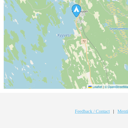
Leaflet
|
© OpenStreetMap
Feedback / Contact
|
Menti