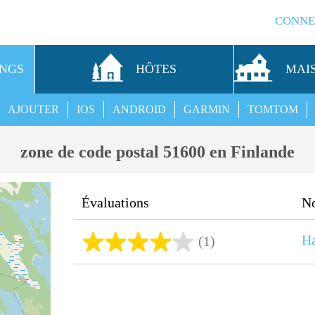
CONNE
INGS
HÔTES
MAI
AJOUTER
IOS
ANDROID
GARMIN
TOMTOM
zone de code postal 51600 en Finlande
Évaluations
N
Ha
(1)