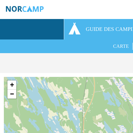
GUIDE DES CAMP
CARTE
+
−