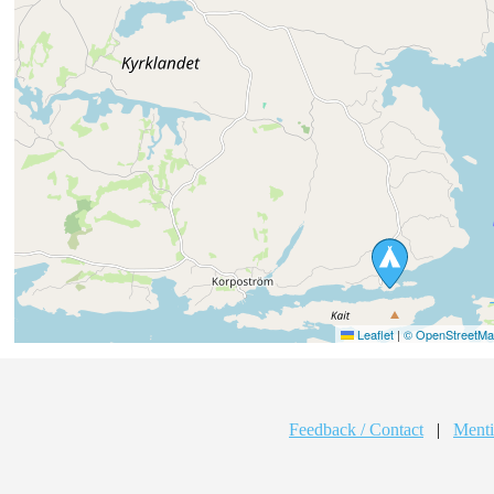
Leaflet
|
© OpenStreetMap
Feedback / Contact
|
Menti