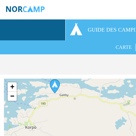
GUIDE DES CAMP
CARTE
+
−