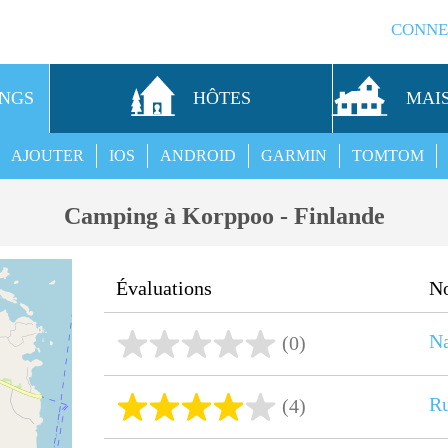
CONNE
INGS
HÔTES
MAI
AJOUTER
IOS
ANDROID
GARMIN
TOMTOM
Camping à Korppoo - Finlande
Évaluations
N
N
(0)
R
(4)