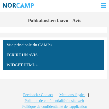
Pahkakosken laavu - Avis
Vue principale du CAMP »
ÉCRIRE UN AVIS
WIDGET HTML »
Feedback / Contact
|
Mentions légales
|
Politique de confidentialité du site web
|
Politique de confidentialité de l'application