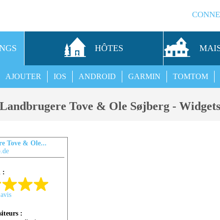
CONNE
INGS
HÔTES
MAI
AJOUTER
IOS
ANDROID
GARMIN
TOMTOM
Landbrugere Tove & Ole Søjberg - Widget
e Tove & Ole...
.de