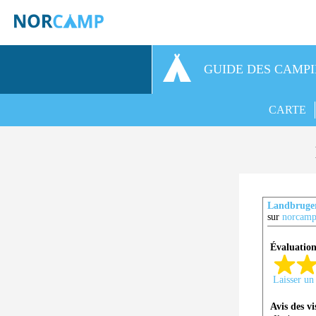
GUIDE DES CAMP
CARTE
Landbruger
sur
norcamp