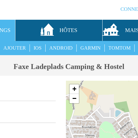
CONNE
INGS
HÔTES
MAI
AJOUTER
IOS
ANDROID
GARMIN
TOMTOM
Faxe Ladeplads Camping & Hostel
+
−