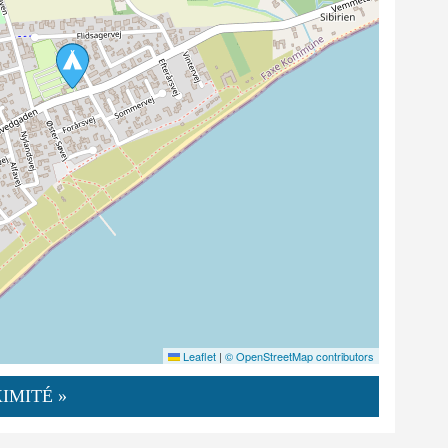
Leaflet
|
© OpenStreetMap contributors
IMITÉ »