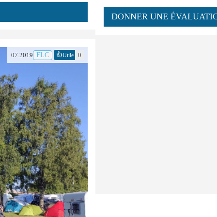
DONNER UNE ÉVALUATI
👍
07.2019
FLC
0
Utile