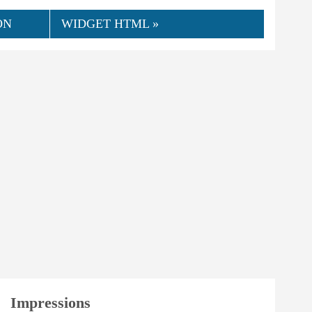
ON
WIDGET HTML »
👍
07.2019
Juui
0
Utile
Impressions