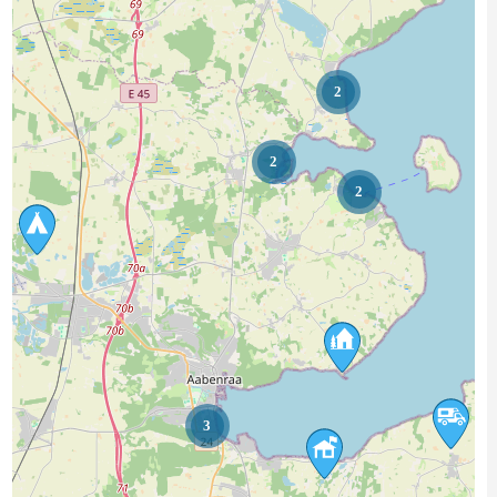
2
2
2
3