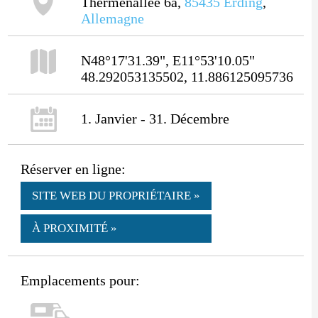
Thermenallee 6a,
85435
Erding
,
Allemagne
N48°17'31.39", E11°53'10.05"
48.292053135502, 11.886125095736
1. Janvier - 31. Décembre
Réserver en ligne:
SITE WEB DU PROPRIÉTAIRE »
À PROXIMITÉ »
Emplacements pour: