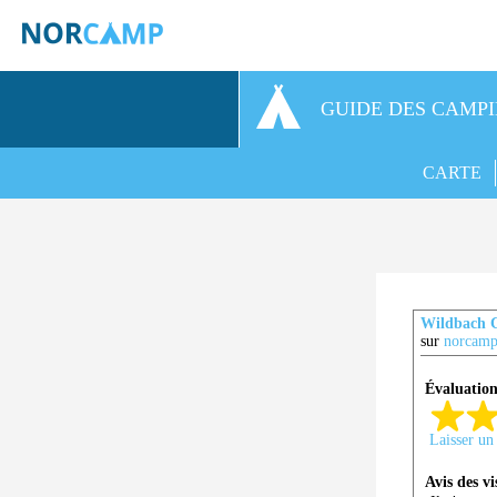
GUIDE DES CAMP
CARTE
Wildbach 
sur
norcamp