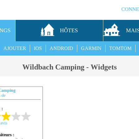
CONNE
INGS
HÔTES
MAI
AJOUTER
IOS
ANDROID
GARMIN
TOMTOM
Wildbach Camping - Widgets
Camping
.de