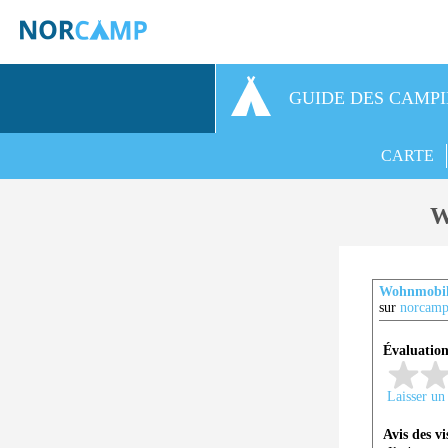
GUIDE DES CAMP
CARTE
W
Wohnmobils
sur
norcamp