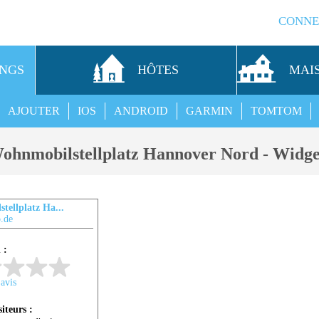
CONNE
INGS
HÔTES
MAI
AJOUTER
IOS
ANDROID
GARMIN
TOMTOM
ohnmobilstellplatz Hannover Nord - Widge
tellplatz Ha...
.de