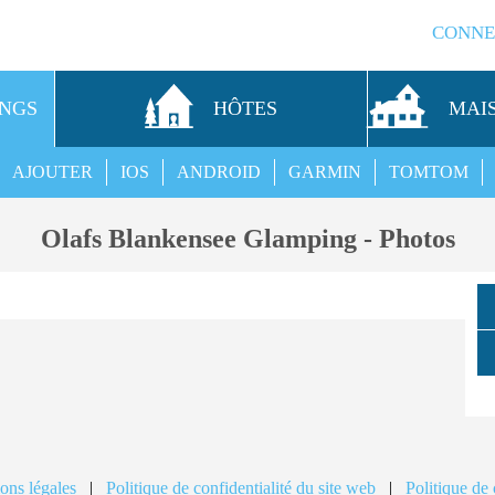
CONNE
INGS
HÔTES
MAI
AJOUTER
IOS
ANDROID
GARMIN
TOMTOM
Olafs Blankensee Glamping - Photos
ons légales
|
Politique de confidentialité du site web
|
Politique de 