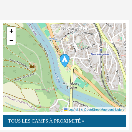
+
−
Leaflet
|
© OpenStreetMap contributors
TOUS LES CAMPS À PROXIMITÉ »