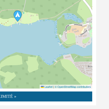
Leaflet
|
© OpenStreetMap contributors
IMITÉ »