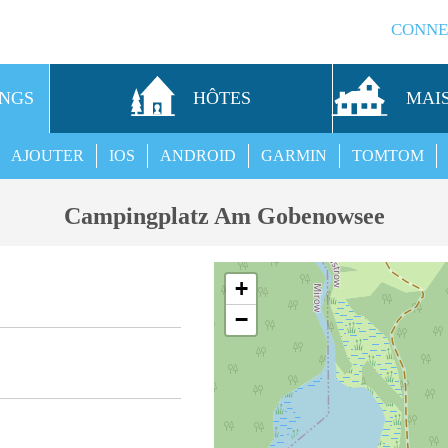
CONNE
INGS
HÔTES
MAI
AJOUTER
IOS
ANDROID
GARMIN
TOMTOM
Campingplatz Am Gobenowsee
+
−