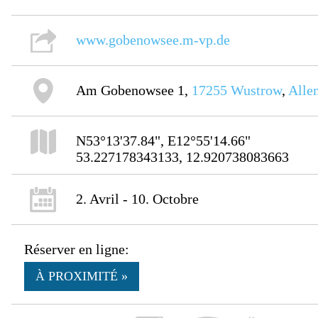
www.gobenowsee.m-vp.de
Am Gobenowsee 1,
17255
Wustrow
,
Alle
N53°13'37.84", E12°55'14.66"
53.227178343133, 12.920738083663
2. Avril - 10. Octobre
Réserver en ligne:
À PROXIMITÉ »