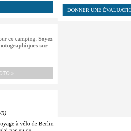
DONNER UNE ÉVALUATI
pour ce camping.
Soyez
photographiques sur
OTO »
/5)
voyage à vélo de Berlin
n'ai pas eu de