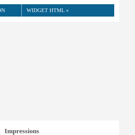
ON
WIDGET HTML »
Impressions