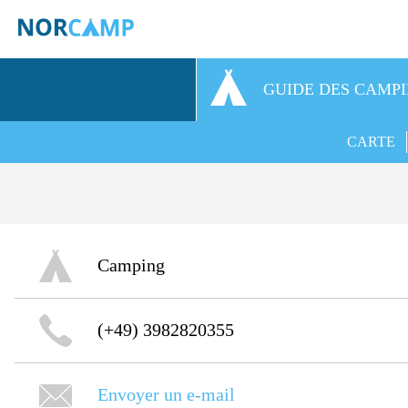
GUIDE DES CAMP
CARTE
Camping
(+49) 3982820355
Envoyer un e-mail