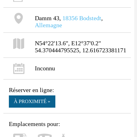
Damm 43,
18356
Bodstedt
,
Allemagne
N54°22'13.6", E12°37'0.2"
54.370444795525, 12.616723381171
Inconnu
Réserver en ligne:
À PROXIMITÉ »
Emplacements pour: