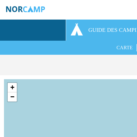
GUIDE DES CAMP
CARTE
+
−