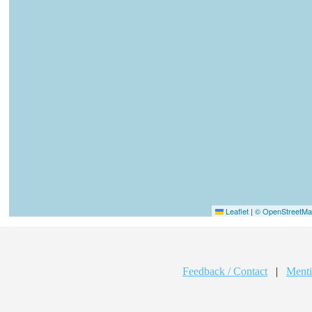
Leaflet
|
© OpenStreetMap
Feedback / Contact
|
Menti