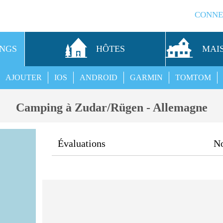
CONNE
INGS
HÔTES
MAI
AJOUTER
IOS
ANDROID
GARMIN
TOMTOM
Camping à Zudar/Rügen - Allemagne
Évaluations
N