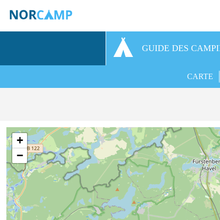
GUIDE DES CAMP
CARTE
+
−