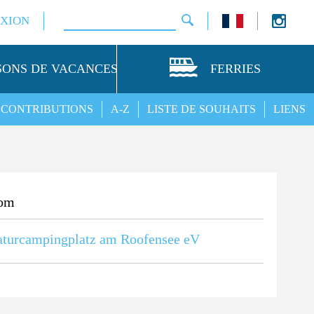
XION
SONS DE VACANCES
FERRIES
CONTRIBUTIONS
A-Z
LISTE DE SOUHAITS
LIENS
om
turcampingplatz am Roofensee eV