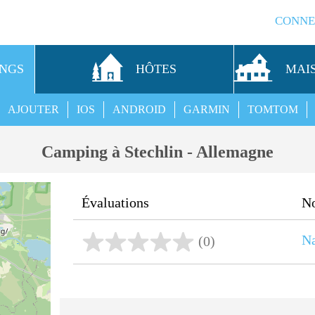
CONNE
INGS
HÔTES
MAI
AJOUTER
IOS
ANDROID
GARMIN
TOMTOM
Camping à Stechlin - Allemagne
Évaluations
N
Na
(0)