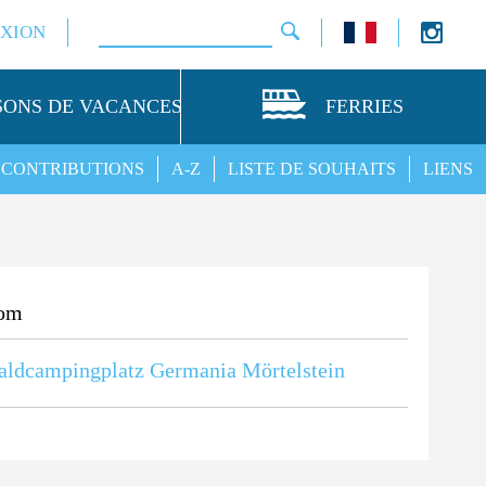
XION
SONS DE VACANCES
FERRIES
CONTRIBUTIONS
A-Z
LISTE DE SOUHAITS
LIENS
om
ldcampingplatz Germania Mörtelstein