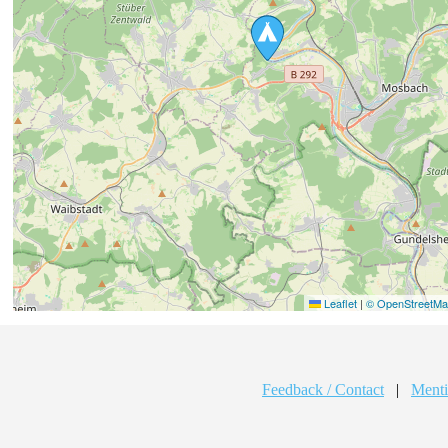
Leaflet
|
© OpenStreetMap
Feedback / Contact
|
Menti