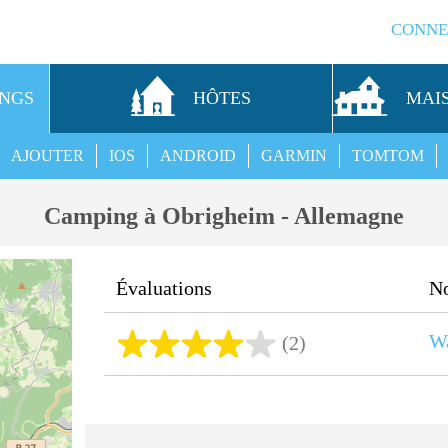
CONNE
INGS
HÔTES
MAI
AJOUTER
IOS
ANDROID
GARMIN
TOMTOM
Camping à Obrigheim - Allemagne
Évaluations
N
Wa
(2)