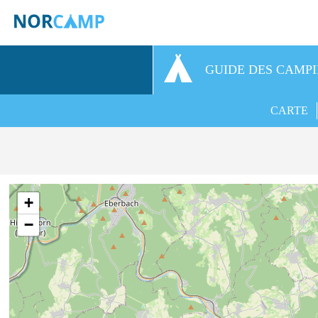
GUIDE DES CAMP
CARTE
+
−