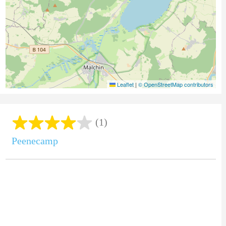
Leaflet
|
© OpenStreetMap contributors
(1)
Peenecamp