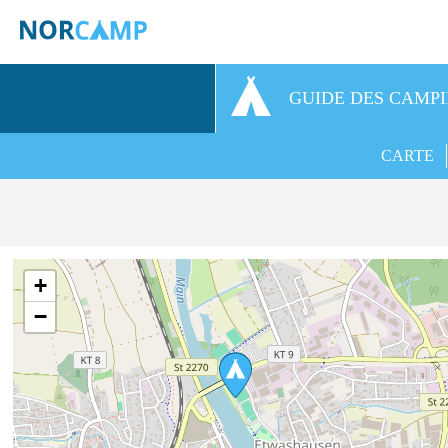
GUIDE DES CAMP
CARTE
+
−