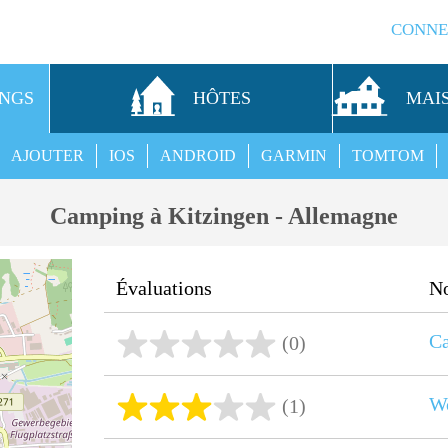
CONNE
INGS
HÔTES
MAI
AJOUTER
IOS
ANDROID
GARMIN
TOMTOM
Camping à Kitzingen - Allemagne
Évaluations
N
Ca
(0)
Wo
(1)