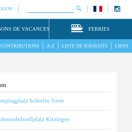
XION
SONS DE VACANCES
FERRIES
CONTRIBUTIONS
A-Z
LISTE DE SOUHAITS
LIENS
om
mpingplatz Schiefer Turm
hnmobilstellplatz Kitzingen