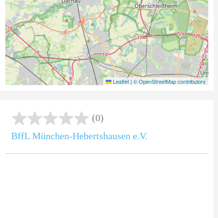
Leaflet
|
© OpenStreetMap contributors
(0)
BffL München-Hebertshausen e.V.