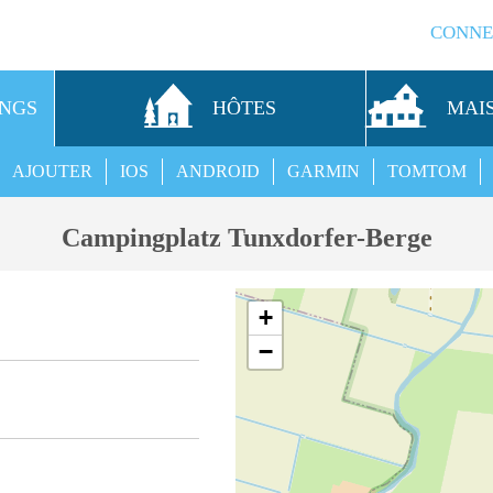
CONNE
INGS
HÔTES
MAI
AJOUTER
IOS
ANDROID
GARMIN
TOMTOM
Campingplatz Tunxdorfer-Berge
+
−