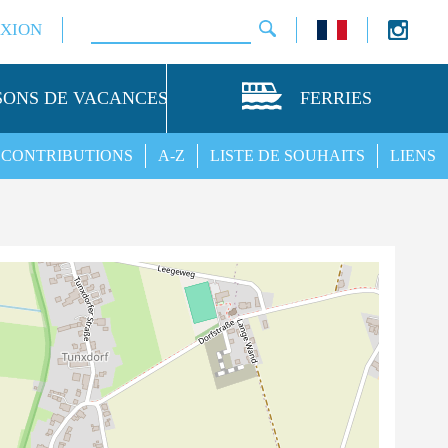
XION
SONS DE VACANCES
FERRIES
CONTRIBUTIONS
A-Z
LISTE DE SOUHAITS
LIENS