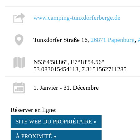
www.camping-tunxdorferberge.de
Tunxdorfer Straße 16,
26871
Papenburg
,
N53°4'58.86", E7°18'54.56"
53.083015454113, 7.3151562711285
1. Janvier - 31. Décembre
Réserver en ligne:
SITE WEB DU PROPRIÉTAIRE »
À PROXIMITÉ »