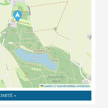
Leaflet
|
© OpenStreetMap contributors
IMITÉ »