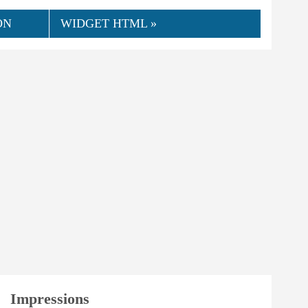
ON
WIDGET HTML »
👍
05.2025
NorCamp
0
Utile
Impressions