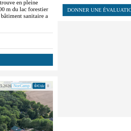
trouve en pleine
00 m du lac forestier
DONNER UNE ÉVALUATI
 bâtiment sanitaire a
👍
05.2026
NorCamp
0
Utile