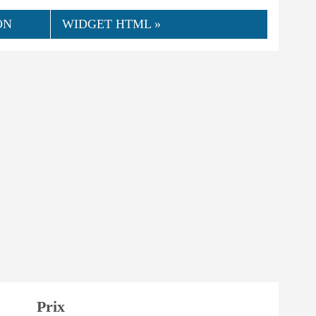
ON
WIDGET HTML »
Prix