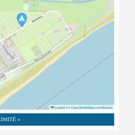
Leaflet
|
© OpenStreetMap contributors
IMITÉ »