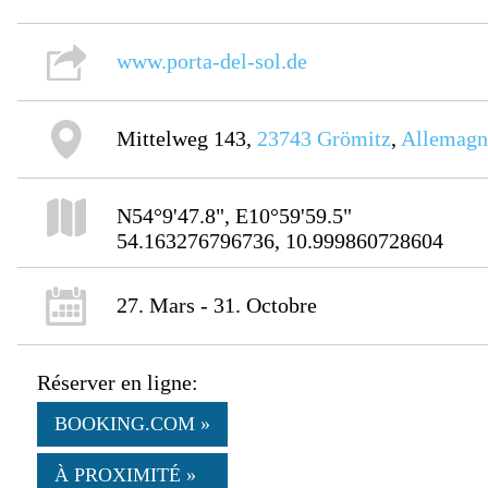
www.porta-del-sol.de
Mittelweg 143,
23743
Grömitz
,
Allemagn
N54°9'47.8", E10°59'59.5"
54.163276796736, 10.999860728604
27. Mars - 31. Octobre
Réserver en ligne:
BOOKING.COM »
À PROXIMITÉ »