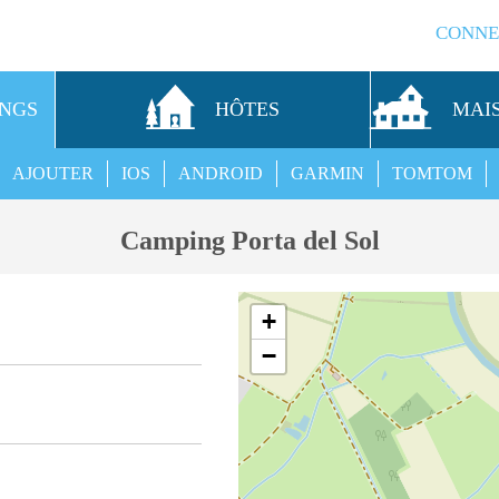
CONNE
INGS
HÔTES
MAI
AJOUTER
IOS
ANDROID
GARMIN
TOMTOM
Camping Porta del Sol
+
−