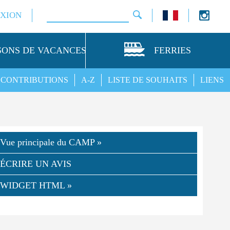
XION
SONS DE VACANCES
FERRIES
CONTRIBUTIONS
A-Z
LISTE DE SOUHAITS
LIENS
Vue principale du CAMP »
ÉCRIRE UN AVIS
WIDGET HTML »