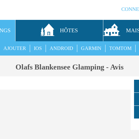
CONNE
INGS
HÔTES
MAI
AJOUTER
IOS
ANDROID
GARMIN
TOMTOM
Olafs Blankensee Glamping - Avis