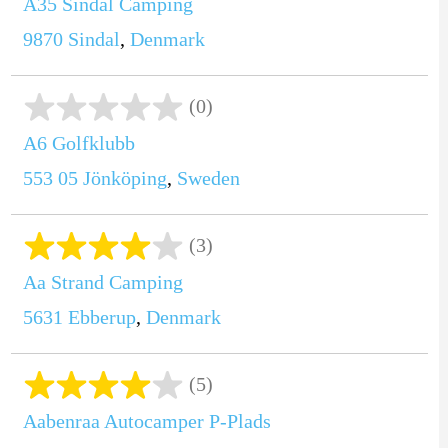
A35 Sindal Camping
9870
Sindal
,
Denmark
(0)
A6 Golfklubb
553 05
Jönköping
,
Sweden
(3)
Aa Strand Camping
5631
Ebberup
,
Denmark
(5)
Aabenraa Autocamper P-Plads