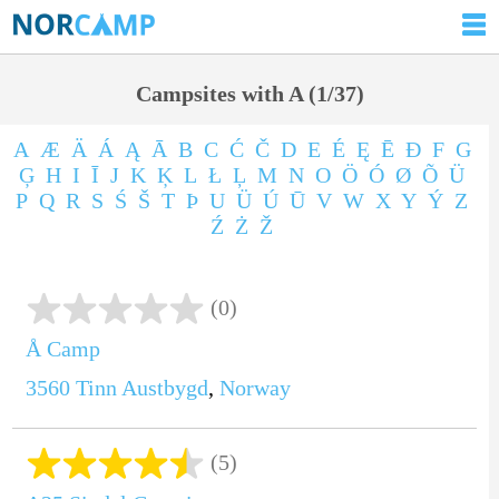
Campsites with A (1/37)
A
Æ
Ä
Á
Ą
Ā
B
C
Ć
Č
D
E
É
Ę
Ē
Ð
F
G
Ģ
H
I
Ī
J
K
Ķ
L
Ł
Ļ
M
N
O
Ö
Ó
Ø
Õ
Ü
P
Q
R
S
Ś
Š
T
Þ
U
Ü
Ú
Ū
V
W
X
Y
Ý
Z
Ź
Ż
Ž
(0)
Å Camp
3560
Tinn Austbygd
,
Norway
(5)