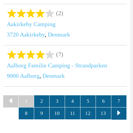
(2)
Aakirkeby Camping
3720
Aakirkeby
,
Denmark
(7)
Aalborg Familie Camping - Strandparken
9000
Aalborg
,
Denmark
1
2
3
4
5
6
7
8
9
10
11
12
13