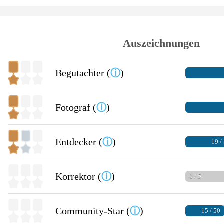
Auszeichnungen
Begutachter (
ⓘ
)
Fotograf (
ⓘ
)
Entdecker (
ⓘ
)
19 /
Korrektor (
ⓘ
)
0 / 5
Community-Star (
ⓘ
)
15 / 50