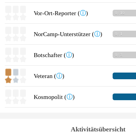
Vor-Ort-Reporter (
ⓘ
)
0 / 10
NorCamp-Unterstützer (
ⓘ
)
0 / 1
Botschafter (
ⓘ
)
0 / 3
Veteran (
ⓘ
)
Kosmopolit (
ⓘ
)
Aktivitätsübersicht