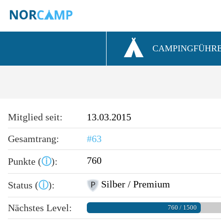
CAMPINGFÜHR
Mitglied seit:
13.03.2015
Gesamtrang:
#63
760
Punkte (
ⓘ
):
Silber / Premium
Status (
ⓘ
):
Nächstes Level:
760 / 1500