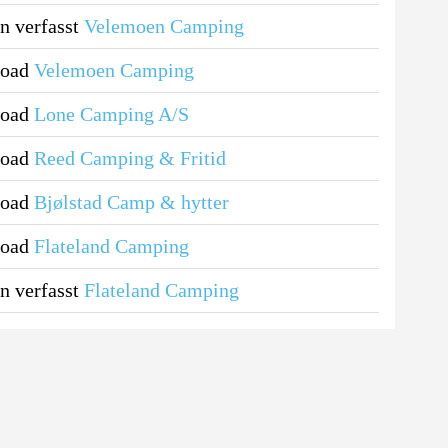
n verfasst
Velemoen Camping
load
Velemoen Camping
load
Lone Camping A/S
load
Reed Camping & Fritid
load
Bjølstad Camp & hytter
load
Flateland Camping
n verfasst
Flateland Camping