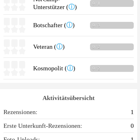
0 / 1
Unterstützer (
ⓘ
)
Botschafter (
ⓘ
)
0 / 3
Veteran (
ⓘ
)
0 / 2
Kosmopolit (
ⓘ
)
0 / 2
Aktivitätsübersicht
Rezensionen:
1
Erste Unterkunft-Rezensionen:
0
Foto-Uploads:
1