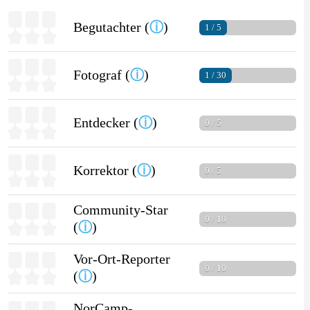
Begutachter (
ⓘ
)
1 / 5
Fotograf (
ⓘ
)
1 / 30
Entdecker (
ⓘ
)
0 / 5
Korrektor (
ⓘ
)
0 / 5
Community-Star
0 / 10
(
ⓘ
)
Vor-Ort-Reporter
0 / 10
(
ⓘ
)
NorCamp-