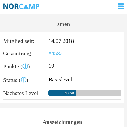
smen
Mitglied seit:
14.07.2018
Gesamtrang:
#4582
19
Punkte (
ⓘ
):
Basislevel
Status (
ⓘ
):
Nächstes Level:
19 / 50
Auszeichnungen