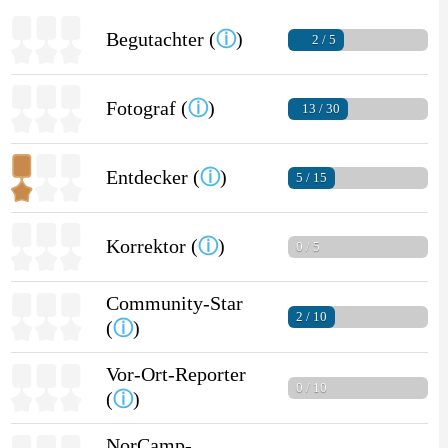
Begutachter (
ⓘ
)
2 / 5
Fotograf (
ⓘ
)
13 / 30
Entdecker (
ⓘ
)
5 / 15
Korrektor (
ⓘ
)
0 / 5
Community-Star
2 / 10
(
ⓘ
)
Vor-Ort-Reporter
0 / 10
(
ⓘ
)
NorCamp-