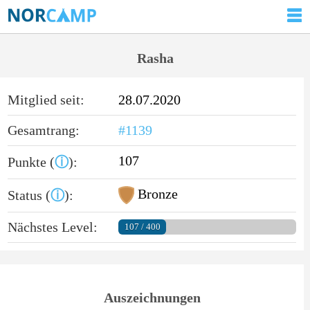
Rasha
Mitglied seit:
28.07.2020
Gesamtrang:
#1139
107
Punkte (
ⓘ
):
Bronze
Status (
ⓘ
):
Nächstes Level:
107 / 400
Auszeichnungen