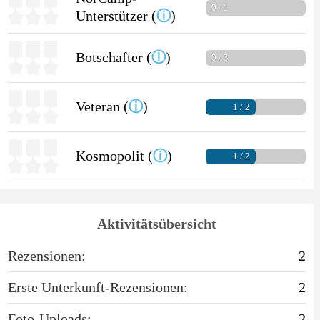
0 / 1
Unterstützer (
ⓘ
)
Botschafter (
ⓘ
)
0 / 3
Veteran (
ⓘ
)
1 / 2
Kosmopolit (
ⓘ
)
1 / 2
Aktivitätsübersicht
Rezensionen:
2
Erste Unterkunft-Rezensionen:
2
Foto-Uploads:
2