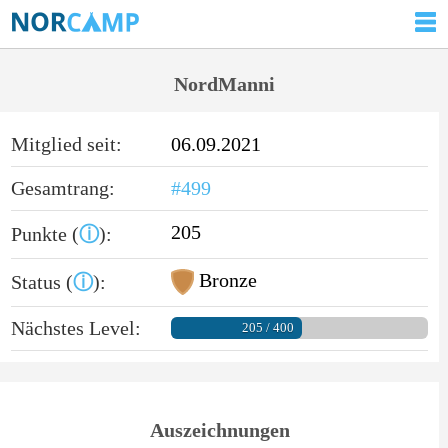
NordManni
Mitglied seit:
06.09.2021
Gesamtrang:
#499
205
Punkte (
ⓘ
):
Bronze
Status (
ⓘ
):
Nächstes Level:
205 / 400
Auszeichnungen