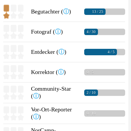
Begutachter (
ⓘ
)
13 / 25
Fotograf (
ⓘ
)
4 / 30
Entdecker (
ⓘ
)
4 / 5
Korrektor (
ⓘ
)
0 / 5
Community-Star
2 / 10
(
ⓘ
)
Vor-Ort-Reporter
0 / 10
(
ⓘ
)
NorCamp-