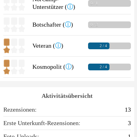
0 / 1
Unterstützer (
ⓘ
)
Botschafter (
ⓘ
)
0 / 3
Veteran (
ⓘ
)
2 / 4
Kosmopolit (
ⓘ
)
2 / 4
Aktivitätsübersicht
Rezensionen:
13
Erste Unterkunft-Rezensionen:
3
Foto-Uploads:
1