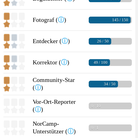
Fotograf (
ⓘ
)
145 / 150
Entdecker (
ⓘ
)
26 / 50
Korrektor (
ⓘ
)
49 / 100
Community-Star
34 / 50
(
ⓘ
)
Vor-Ort-Reporter
0 / 10
(
ⓘ
)
NorCamp-
0 / 1
Unterstützer (
ⓘ
)