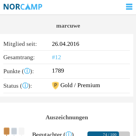
marcuwe
Mitglied seit:
26.04.2016
Gesamtrang:
#12
1789
Punkte (
ⓘ
):
Gold / Premium
Status (
ⓘ
):
Auszeichnungen
Begutachter (
ⓘ
)
74 / 100