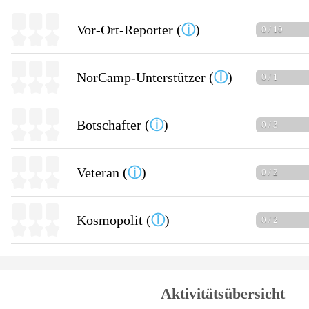
Vor-Ort-Reporter (
ⓘ
)
0 / 10
NorCamp-Unterstützer (
ⓘ
)
0 / 1
Botschafter (
ⓘ
)
0 / 3
Veteran (
ⓘ
)
0 / 2
Kosmopolit (
ⓘ
)
0 / 2
Aktivitätsübersicht