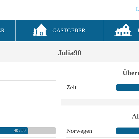
ER
GASTGEBER
Julia90
Über
Zelt
Ak
Norwegen
40 / 50