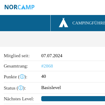
CAMPINGFÜHR
Mitglied seit:
07.07.2024
Gesamtrang:
#2868
40
Punkte (
ⓘ
):
Basislevel
Status (
ⓘ
):
Nächstes Level: