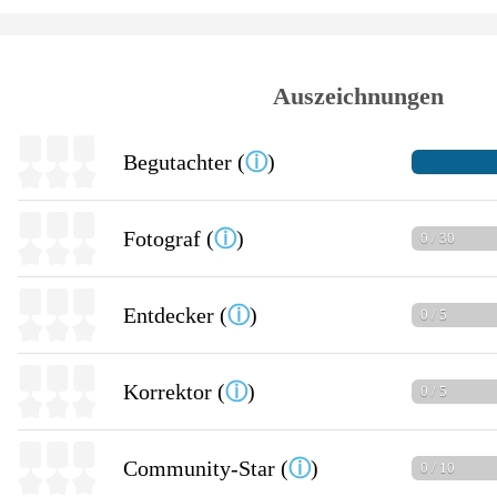
Auszeichnungen
Begutachter (
ⓘ
)
Fotograf (
ⓘ
)
0 / 30
Entdecker (
ⓘ
)
0 / 5
Korrektor (
ⓘ
)
0 / 5
Community-Star (
ⓘ
)
0 / 10