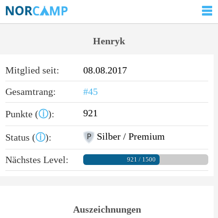
Henryk
Mitglied seit:
08.08.2017
Gesamtrang:
#45
921
Punkte (
ⓘ
):
Silber / Premium
Status (
ⓘ
):
Nächstes Level:
921 / 1500
Auszeichnungen