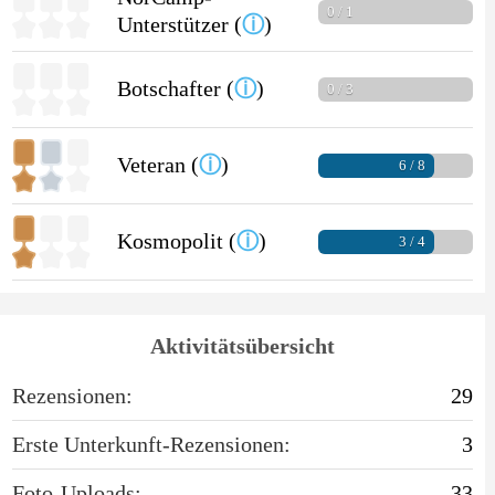
0 / 1
Unterstützer (
ⓘ
)
Botschafter (
ⓘ
)
0 / 3
Veteran (
ⓘ
)
6 / 8
Kosmopolit (
ⓘ
)
3 / 4
Aktivitätsübersicht
Rezensionen:
29
Erste Unterkunft-Rezensionen:
3
Foto-Uploads:
33