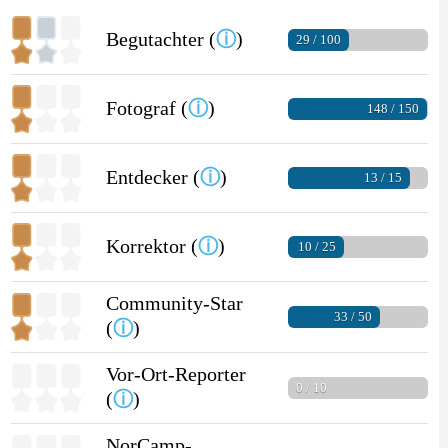
Begutachter (
ⓘ
)
29 / 100
Fotograf (
ⓘ
)
148 / 150
Entdecker (
ⓘ
)
13 / 15
Korrektor (
ⓘ
)
10 / 25
Community-Star
33 / 50
(
ⓘ
)
Vor-Ort-Reporter
0 / 10
(
ⓘ
)
NorCamp-