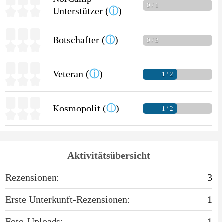
0 / 1
Unterstützer (
ⓘ
)
Botschafter (
ⓘ
)
0 / 3
Veteran (
ⓘ
)
1 / 2
Kosmopolit (
ⓘ
)
1 / 2
Aktivitätsübersicht
Rezensionen:
3
Erste Unterkunft-Rezensionen:
1
Foto-Uploads:
1