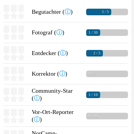
Begutachter (
ⓘ
)
3 / 5
Fotograf (
ⓘ
)
1 / 30
Entdecker (
ⓘ
)
2 / 5
Korrektor (
ⓘ
)
0 / 5
Community-Star
1 / 10
(
ⓘ
)
Vor-Ort-Reporter
0 / 10
(
ⓘ
)
NorCamp-