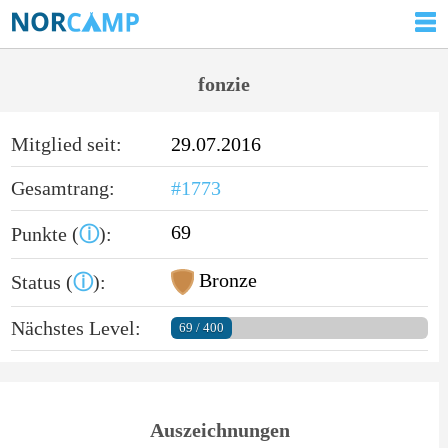
fonzie
Mitglied seit:
29.07.2016
Gesamtrang:
#1773
69
Punkte (
ⓘ
):
Bronze
Status (
ⓘ
):
Nächstes Level:
69 / 400
Auszeichnungen