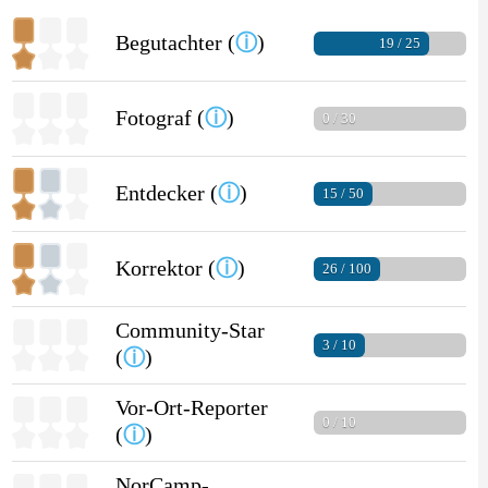
Begutachter (
ⓘ
)
19 / 25
Fotograf (
ⓘ
)
0 / 30
Entdecker (
ⓘ
)
15 / 50
Korrektor (
ⓘ
)
26 / 100
Community-Star
3 / 10
(
ⓘ
)
Vor-Ort-Reporter
0 / 10
(
ⓘ
)
NorCamp-