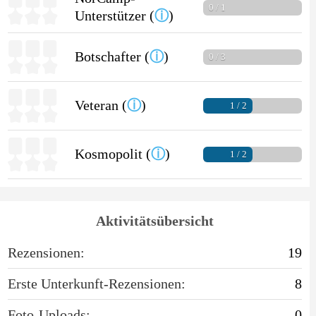
0 / 1
Unterstützer (
ⓘ
)
Botschafter (
ⓘ
)
0 / 3
Veteran (
ⓘ
)
1 / 2
Kosmopolit (
ⓘ
)
1 / 2
Aktivitätsübersicht
Rezensionen:
19
Erste Unterkunft-Rezensionen:
8
Foto-Uploads:
0