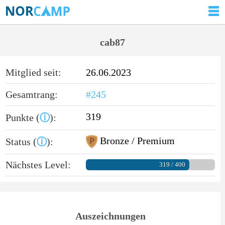
cab87
Mitglied seit:
26.06.2023
Gesamtrang:
#245
319
Punkte (
ⓘ
):
Bronze / Premium
Status (
ⓘ
):
Nächstes Level:
319 / 400
Auszeichnungen