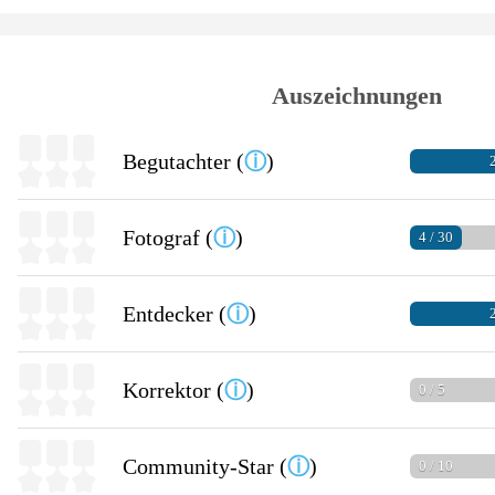
Auszeichnungen
Begutachter (
ⓘ
)
2
Fotograf (
ⓘ
)
4 / 30
Entdecker (
ⓘ
)
2
Korrektor (
ⓘ
)
0 / 5
Community-Star (
ⓘ
)
0 / 10