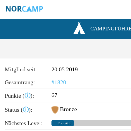
CAMPINGFÜHR
Mitglied seit:
20.05.2019
Gesamtrang:
#1820
67
Punkte (
ⓘ
):
Bronze
Status (
ⓘ
):
Nächstes Level:
67 / 400