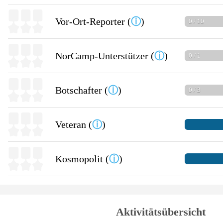
Vor-Ort-Reporter (
ⓘ
)
0 / 10
NorCamp-Unterstützer (
ⓘ
)
0 / 1
Botschafter (
ⓘ
)
0 / 3
Veteran (
ⓘ
)
Kosmopolit (
ⓘ
)
Aktivitätsübersicht