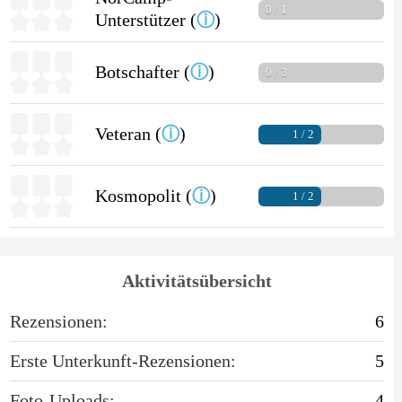
0 / 1
Unterstützer (
ⓘ
)
Botschafter (
ⓘ
)
0 / 3
Veteran (
ⓘ
)
1 / 2
Kosmopolit (
ⓘ
)
1 / 2
Aktivitätsübersicht
Rezensionen:
6
Erste Unterkunft-Rezensionen:
5
Foto-Uploads:
4