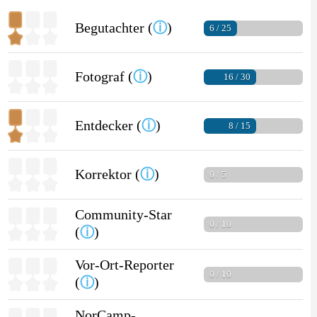
Begutachter (
ⓘ
)
6 / 25
Fotograf (
ⓘ
)
16 / 30
Entdecker (
ⓘ
)
8 / 15
Korrektor (
ⓘ
)
0 / 5
Community-Star
0 / 10
(
ⓘ
)
Vor-Ort-Reporter
0 / 10
(
ⓘ
)
NorCamp-