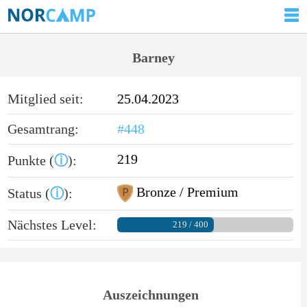
Barney
Mitglied seit:
25.04.2023
Gesamtrang:
#448
219
Punkte (
ⓘ
):
Bronze / Premium
Status (
ⓘ
):
Nächstes Level:
219 / 400
Auszeichnungen