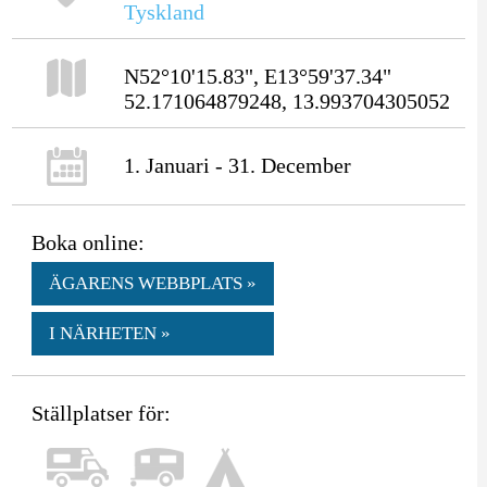
Tyskland
N52°10'15.83", E13°59'37.34"
52.171064879248, 13.993704305052
1. Januari - 31. December
Boka online:
ÄGARENS WEBBPLATS »
I NÄRHETEN »
Ställplatser för: