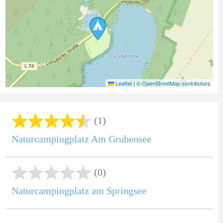
Leaflet
|
© OpenStreetMap contributors
(1)
Naturcampingplatz Am Grubensee
(0)
Naturcampingplatz am Springsee